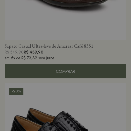
Sapato Casual Ultra-leve de Amarrar Café 8351
R$ 549,90
R$ 439,90
em
6x
de
R$ 73,32
sem juros
COMPRAR
-20%