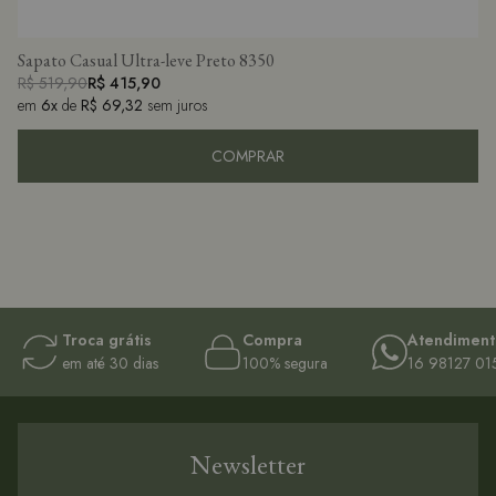
Sapato Casual Ultra-leve Preto 8350
R$ 519,90
R$ 415,90
em
6x
de
R$ 69,32
sem juros
COMPRAR
Troca grátis
Compra
Atendiment
em até 30 dias
100% segura
16 98127 01
Newsletter