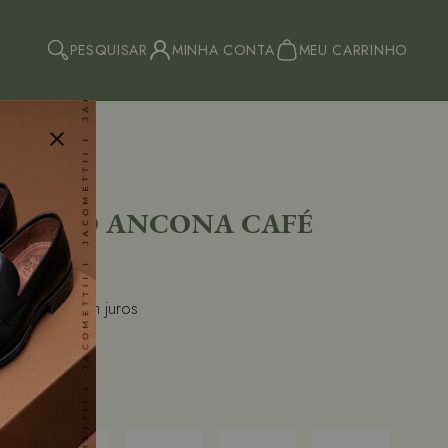
PESQUISAR
MINHA CONTA
MEU CARRINHO
FAZER LOGIN
CADASTRAR
afer
CULINO ANCONA CAFÉ
9,90
R$ 123,32
sem juros
à vista
5%
fe
 A COR