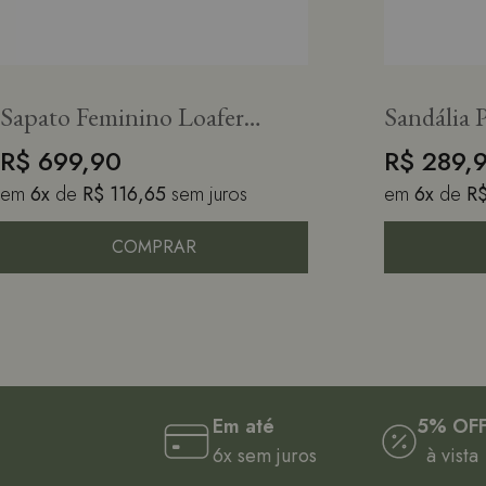
Sapato Feminino Loafer
Sandália 
Tassel Allegra Suede Bronze
R$ 699,90
R$ 289,
em
6x
de
R$ 116,65
sem juros
em
6x
de
R
COMPRAR
Em até
5% OF
6x sem juros
à vista