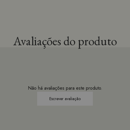
Meia Social Preta
R$ 30,00
R$ 28,50
à vista
Avaliações do produto
ADICIONAR AO
Não há avaliações para este produto.
Cinto Café
R$ 179,90
R$ 170,91
à vista