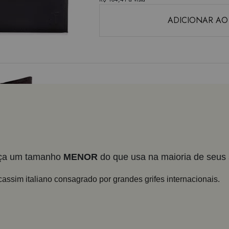
ADICIONAR AO
Meia Social Café
R$ 29,00
R$ 27,55
à vista
peça um tamanho
MENOR
do que usa na maioria de seus 
ADICIONAR AO
ssim italiano consagrado por grandes grifes internacionais.