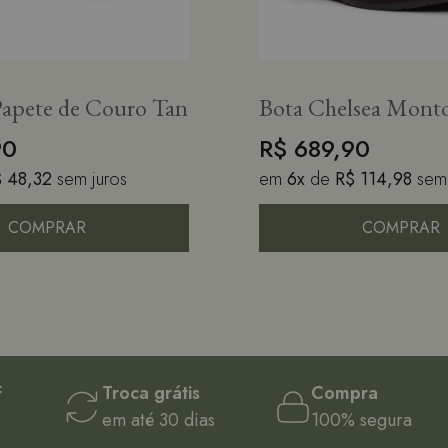
Papete de Couro Tan
Bota Chelsea Mont
Masculina de Cour
90
R$ 689,90
$ 48,32
sem juros
em
6x
de
R$ 114,98
sem
COMPRAR
COMPRAR
F
Troca grátis
Compra
em até 30 dias
100% segura