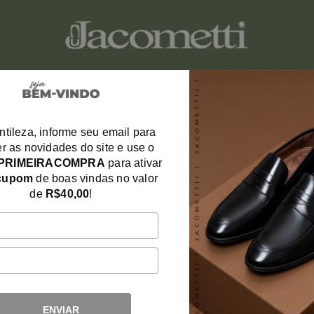
ona Café
ntileza, informe seu email para
Sapato Lo
r as novidades do site e use o
MAS
PRIMEIRACOMPRA
para ativar
cupom
de boas vindas no valor
R$ 73
de
R$40,00
!
em
6x
de
R$ 702,91
Ref.:
5172ca
ESCOLHA
ENVIAR