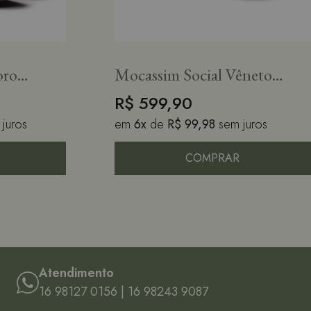
oro
Mocassim Social Vêneto
o Tan
Cobre
R$ 599,90
 juros
em
6x
de
R$ 99,98
sem juros
COMPRAR
Atendimento
16 98127 0156 | 16 98243 9087