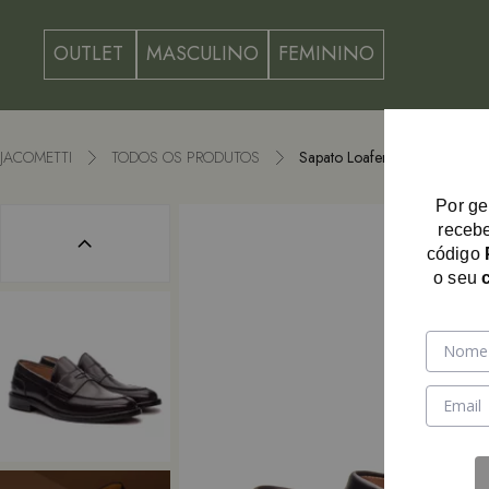
OUTLET
MASCULINO
FEMININO
JACOMETTI
TODOS OS PRODUTOS
Sapato Loafer Masculino Anc
Por ge
recebe
código
o seu