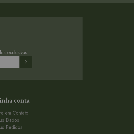
es exclusivas.
nha conta
re em Contato
us Dados
us Pedidos