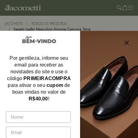
JACOMETTI
TODOS OS PRODUTOS
Sapato Loafer Masculino Ancona Camurça Terra
Por gentileza, informe seu
email para receber as
novidades do site e use o
código
PRIMEIRACOMPRA
para ativar o seu
cupom
de
boas vindas no valor de
R$40,00
!