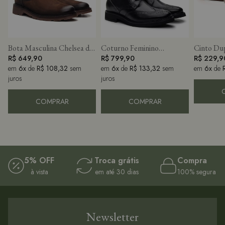
Bota Masculina Chelsea de
Coturno Feminino
Cinto Dup
Couro Nobuck Café
R$ 649,90
Maggiore Preto
R$ 799,90
Marrom 
R$ 229,9
em
6x
de
R$ 108,32
sem
em
6x
de
R$ 133,32
sem
em
6x
de
juros
juros
COMPRAR
COMPRAR
5% OFF
Troca grátis
Compra
à vista
em até 30 dias
100% segura
Newsletter