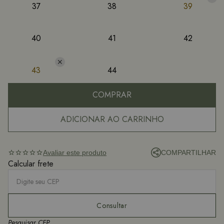
37
38
39
40
41
42
43
44
COMPRAR
ADICIONAR AO CARRINHO
Avaliar este produto
COMPARTILHAR
star_outline
star_outline
star_outline
star_outline
star_outline