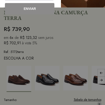
Sapato Loafer
ENVIAR
MASCULINO ANCONA CAMURÇA
TERRA
R$ 739,90
em
6x
de
R$ 123,32
sem juros
R$ 702,91
à vista
5%
Ref.:
5172terra
ESCOLHA A COR
Tamanho